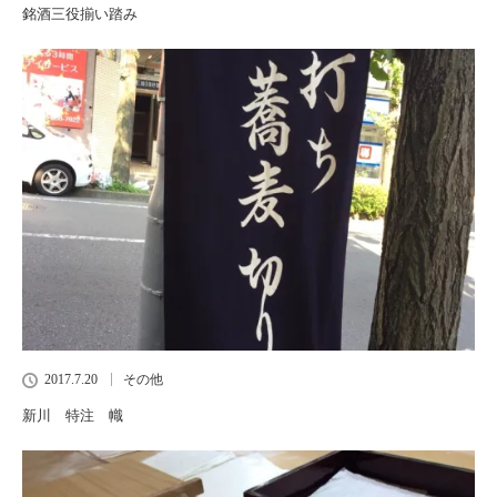
銘酒三役揃い踏み
2017.7.20
その他
新川 特注 幟