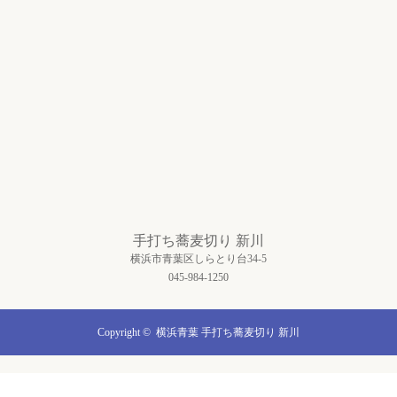
手打ち蕎麦切り 新川
横浜市青葉区しらとり台34-5
045-984-1250
Copyright ©
横浜青葉 手打ち蕎麦切り 新川