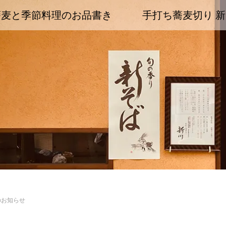
蕎麦と季節料理のお品書き
手打ち蕎麦切り 新
のお知らせ