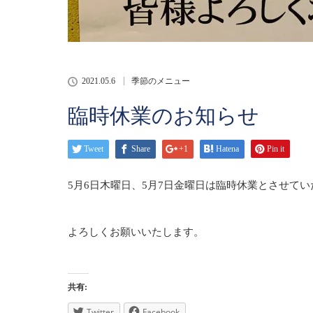
2021.05.6
季節のメニュー
臨時休業のお知らせ
Tweet
Share
+1
Hatena
Pin it
5
月
6
日木曜日、
5
月
7
日金曜日は臨時休業とさせてい
よろしくお願いいたします。
共有:
Twitter
Facebook