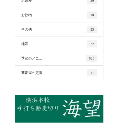
お蕎麦
20
お飲物
10
その他
35
地酒
72
季節のメニュー
625
蕎麦屋の定番
11