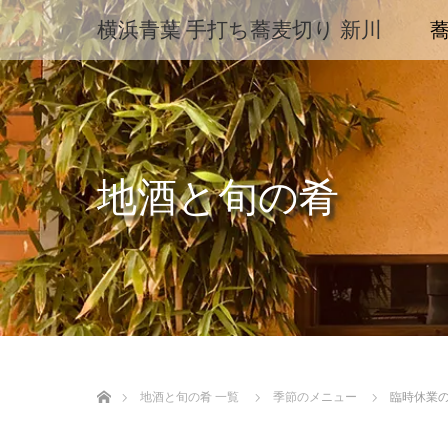
横浜青葉 手打ち蕎麦切り 新川
地酒と旬の肴
ホーム
地酒と旬の肴 一覧
季節のメニュー
臨時休業