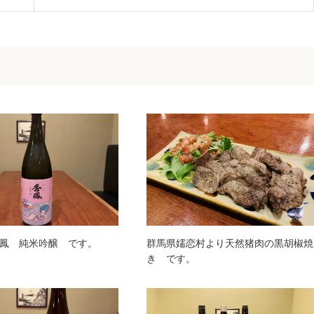
鳳 純米吟醸 です。
群馬県嬬恋村より天然猪肉の黒胡椒焼
き です。