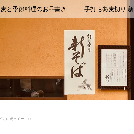
蕎麦と季節料理のお品書き
手打ち蕎麦切り 新
ピカに光ってー ♪♪