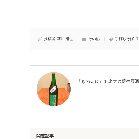
投稿者:
新川 裕也
その他
手打ちそば
,
「きのえね」 純米大吟醸生原酒
関連記事