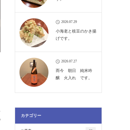
2026.07.29
小海老と枝豆のかき揚
げです。
2026.07.27
而今 朝日 純米吟
醸 火入れ です。
す
カテゴリー
の