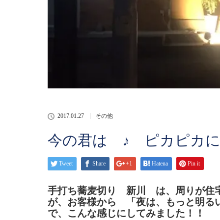
2017.01.27
その他
今の君は ♪ ピカピカに
Tweet
Share
+1
Hatena
Pin it
手打ち蕎麦切り 新川 は、周りが住
が、お客様から 「夜は、もっと明る
で、こんな感じにしてみました！！