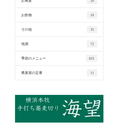
お蕎麦
20
お飲物
10
その他
35
地酒
72
季節のメニュー
625
蕎麦屋の定番
11