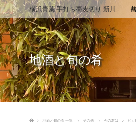
横浜青葉 手打ち蕎麦切り 新川
地酒と旬の肴
ホーム
地酒と旬の肴 一覧
その他
今の君は ♪ ピカ