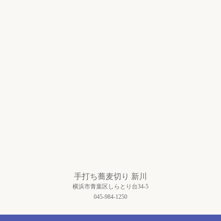
手打ち蕎麦切り 新川
横浜市青葉区しらとり台34-5
045-984-1250