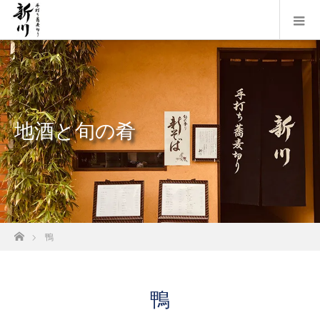
地酒と旬の肴
ホーム
鴨
鴨