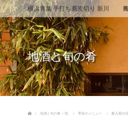
横浜青葉 手打ち蕎麦切り 新川
地酒と旬の肴
ホーム
地酒と旬の肴 一覧
季節のメニュー
新入荷の