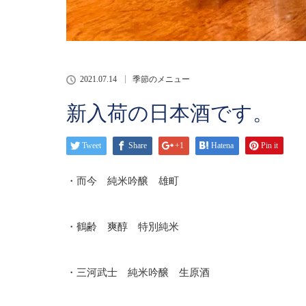
2021.07.14
季節のメニュー
新入荷の日本酒です。
Tweet
Share
+1
Hatena
Pin it
・而今 純米吟醸 雄町
・鶴齢 爽醇 特別純米
・三河武士 純米吟醸 生原酒