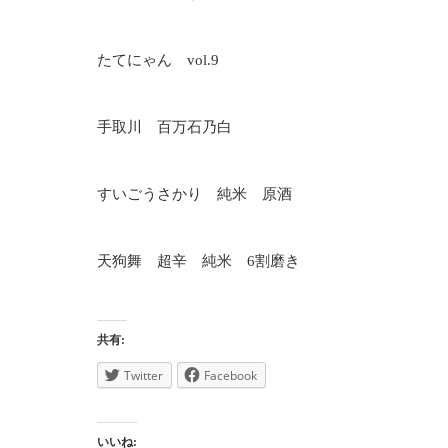
たてにゃん
vol.9
手取川 百万石乃白
すいごうさかり 純米 原酒
天狗舞 超辛 純米
6
割磨き
共有:
Twitter
Facebook
いいね: