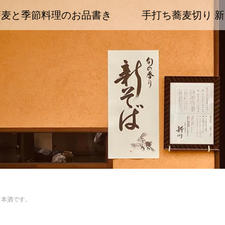
蕎麦と季節料理のお品書き
手打ち蕎麦切り 新
日本酒です。