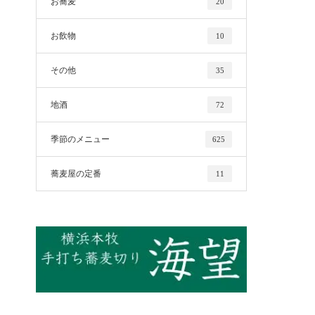
お蕎麦
20
お飲物
10
その他
35
地酒
72
季節のメニュー
625
蕎麦屋の定番
11