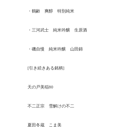
・鶴齢 爽醇 特別純米
・三河武士 純米吟醸 生原酒
・磯自慢 純米吟醸 山田錦
[引き続きある銘柄]
天の戸美稲
80
不二正宗 雪解けの不二
夏田冬蔵 こま美