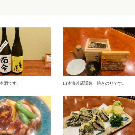
本酒です。
山本海苔店謹製 焼きのりです。