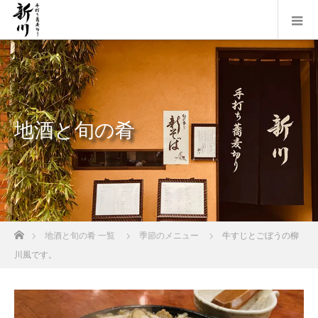
地酒と旬の肴
ホーム
地酒と旬の肴 一覧
季節のメニュー
牛すじとごぼうの柳
川風です。