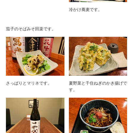
茄子のそばみそ田楽です。
冷かけ蕎麦です。
さっぱりとマリネです。
夏野菜と千住ねぎのかき揚げで
す。
十四代 播州愛山 純米大吟
冷かけそばです。
醸 です。