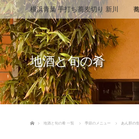
横浜青葉 手打ち蕎麦切り 新川
地酒と旬の肴
ホーム
地酒と旬の肴 一覧
季節のメニュー
あん肝の