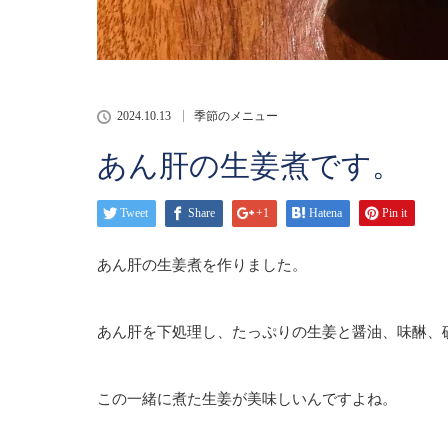
2024.10.13
季節のメニュー
あん肝の生姜煮です。
Tweet
Share
+1
Hatena
Pin it
あん肝の生姜煮を作りました。
あん肝を下処理し、たっぷりの生姜と醤油、味醂、
この一緒に煮た生姜が美味しいんですよね。