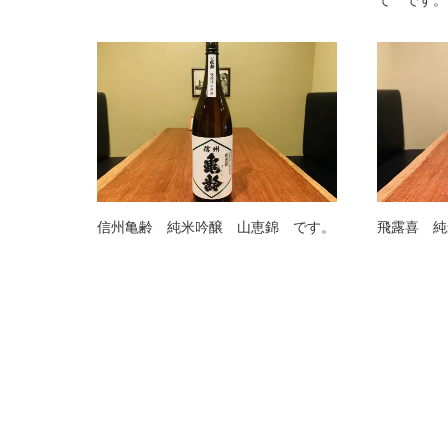
て です。
信州亀齢 純米吟醸 山恵錦 です。
飛露喜 純