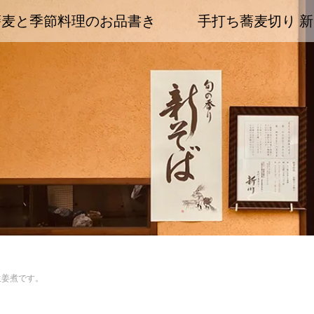
蕎麦と季節料理のお品書き
手打ち蕎麦切り 新
生姜煮です。