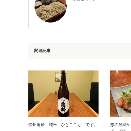
関連記事
信州亀齢 純米 ひとごこち です。
鯵の酢締め