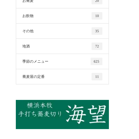
お蕎麦
20
お飲物
10
その他
35
地酒
72
季節のメニュー
625
蕎麦屋の定番
11