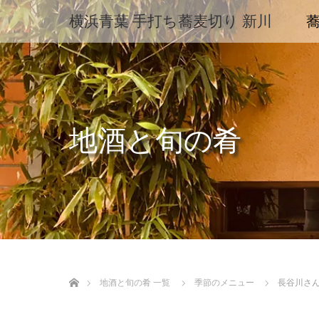
横浜青葉 手打ち蕎麦切り 新川
地酒と旬の肴
ホーム
地酒と旬の肴 一覧
季節のメニュー
長谷川さ