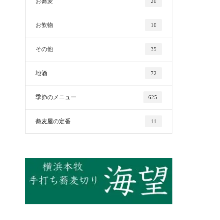
お蕎麦
20
お飲物
10
その他
35
地酒
72
季節のメニュー
625
蕎麦屋の定番
11