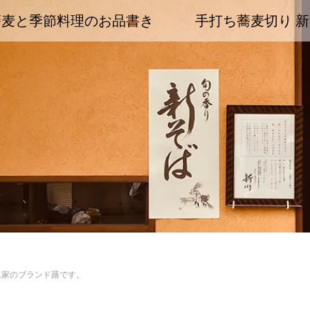
蕎麦と季節料理のお品書き
手打ち蕎麦切り 新
ん家のブランド蕗です。