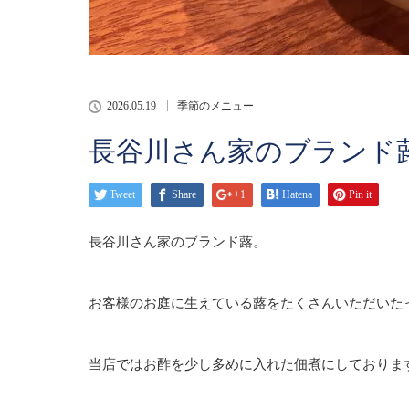
2026.05.19
季節のメニュー
長谷川さん家のブランド
Tweet
Share
+1
Hatena
Pin it
長谷川さん家のブランド蕗。
お客様のお庭に生えている蕗をたくさんいただいた
当店ではお酢を少し多めに入れた佃煮にしておりま