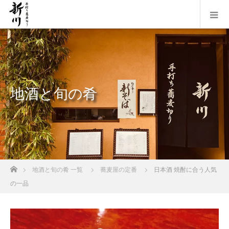
地酒と旬の肴
ホーム
地酒と旬の肴 一覧
蕎麦屋の定番
日本酒 焼酎に合う人気
の一品