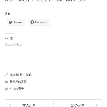
共有:
Twitter
Facebook
いいね:
読み込み中…
投稿者:
新川 裕也
蕎麦屋の定番
イカの塩辛
前の記事
次の記事