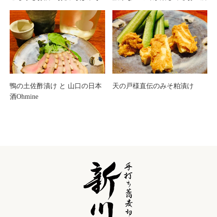
鴨の土佐酢漬け と 山口の日本
天の戸様直伝のみそ粕漬け
酒Ohmine