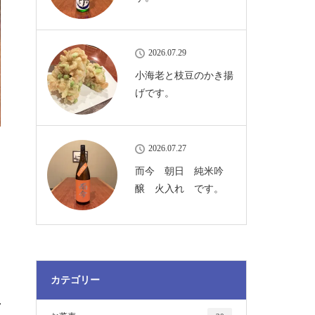
2026.07.29
小海老と枝豆のかき揚
げです。
2026.07.27
而今 朝日 純米吟
醸 火入れ です。
」
カテゴリー
し
せ