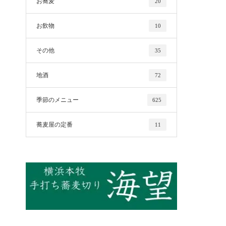
お蕎麦
20
お飲物
10
その他
35
地酒
72
季節のメニュー
625
蕎麦屋の定番
11