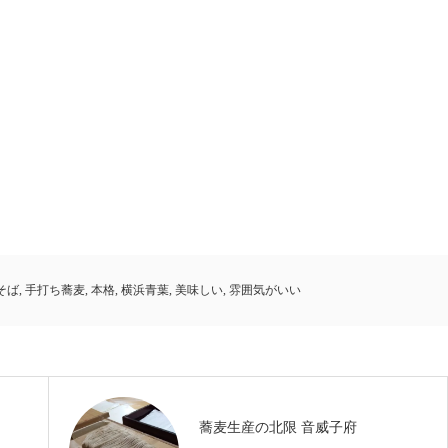
そば
,
手打ち蕎麦
,
本格
,
横浜青葉
,
美味しい
,
雰囲気がいい
蕎麦生産の北限 音威子府