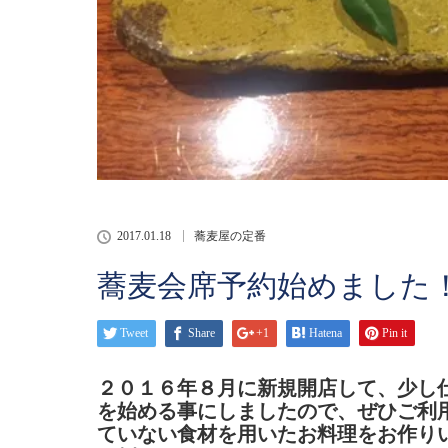
2017.01.18
蕎麦屋の定番
蕎麦会席予約始めました
Tweet
Share
+1
Hatena
Pin it
２０１６年８月に新規開店して、少し
を始める事にしましたので、ぜひご利
ていない食材を用いたお料理をお作りい