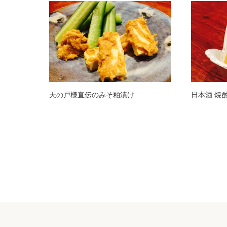
天の戸様直伝のみそ粕漬け
日本酒 焼