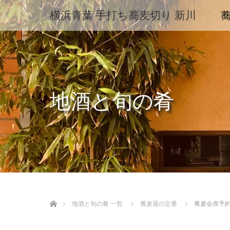
横浜青葉 手打ち蕎麦切り 新川
地酒と旬の肴
ホーム
地酒と旬の肴 一覧
蕎麦屋の定番
蕎麦会席予