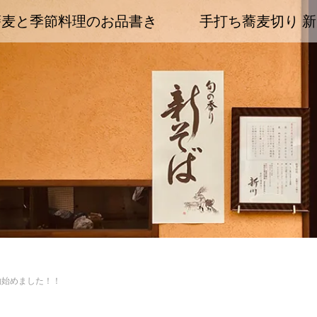
蕎麦と季節料理のお品書き
手打ち蕎麦切り 新
約始めました！！