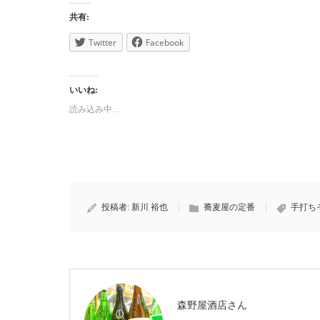
共有:
Twitter
Facebook
いいね:
読み込み中…
投稿者:
新川 裕也
蕎麦屋の定番
手打ち
森野屋酒店さん