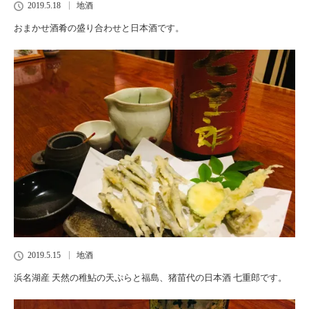
2019.5.18
地酒
おまかせ酒肴の盛り合わせと日本酒です。
2019.5.15
地酒
浜名湖産 天然の稚鮎の天ぷらと福島、猪苗代の日本酒 七重郎です。