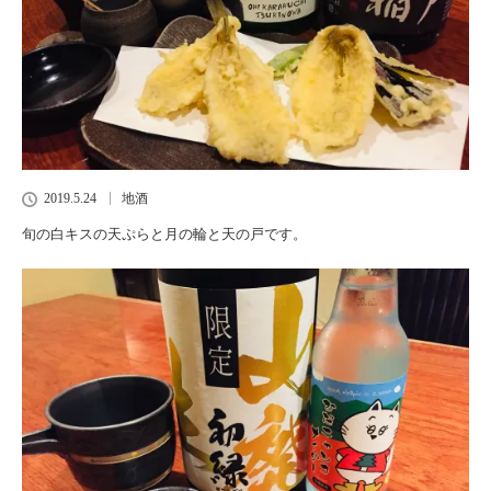
2019.5.24
地酒
旬の白キスの天ぷらと月の輪と天の戸です。