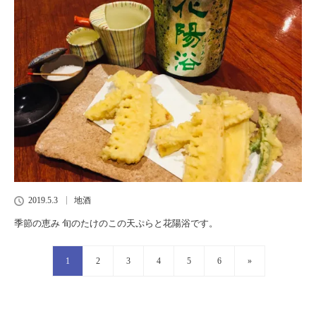
2019.5.3
地酒
季節の恵み 旬のたけのこの天ぷらと花陽浴です。
1
2
3
4
5
6
»